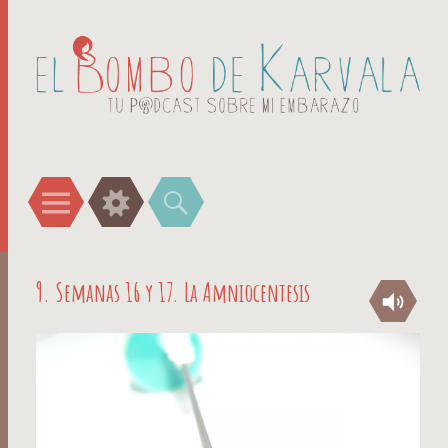
Menú
Widgets
Buscar
9. Semanas 16 y 17. La Amniocentesis
Au